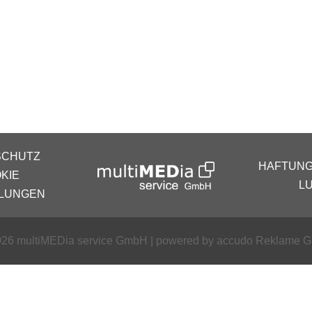
SCHUTZ
HAFTUN
KIE
L
LLUNGEN
26 multiMEDia service GmbH | powered by
accudo Reklame 